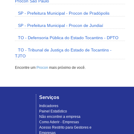
Procon São Paulo
SP - Prefeitura Municipal - Procon de Pradópolis
SP - Prefeitura Municipal - Procon de Jundiaí
TO - Defensoria Pública do Estado Tocantins - DPTO
TO - Tribunal de Justiça do Estado de Tocantins -
TJTO
Encontre um
Procon
mais próximo de você.
Serviços
Indicadores
Painel Estatístico
Não encontrei a empresa
Como Aderir - Empresas
Acesso Restrito para Gestores e
Empresas