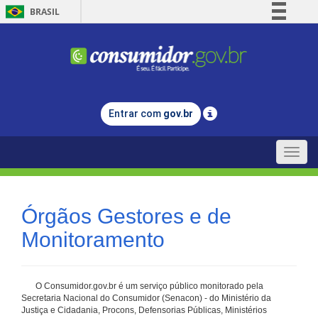
BRASIL
Simplifique!
Comunica BR
Participe
Acesso à informação
Entrar com
gov.br
Legislação
Canais
Toggle
naviga
Órgãos Gestores e de
Monitoramento
O Consumidor.gov.br é um serviço público monitorado pela
Secretaria Nacional do Consumidor (Senacon) - do Ministério da
Justiça e Cidadania, Procons, Defensorias Públicas, Ministérios