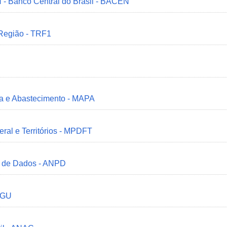
 - Banco Central do Brasil - BACEN
 Região - TRF1
ria e Abastecimento - MAPA
deral e Territórios - MPDFT
o de Dados - ANPD
 CGU