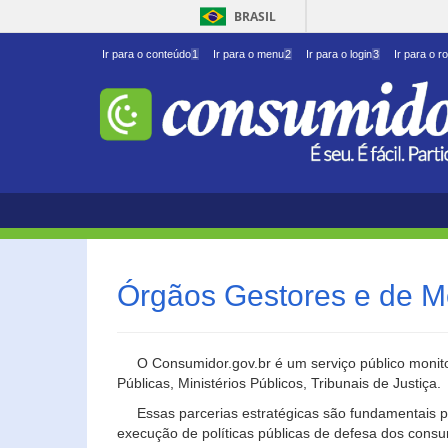
BRASIL
Ir para o conteúdo
1
Ir para o menu
2
Ir para o login
3
Ir para o r
Órgãos Gestores e de M
O Consumidor.gov.br é um serviço público monito
Públicas, Ministérios Públicos, Tribunais de Justiça.
Essas parcerias estratégicas são fundamentais p
execução de políticas públicas de defesa dos cons