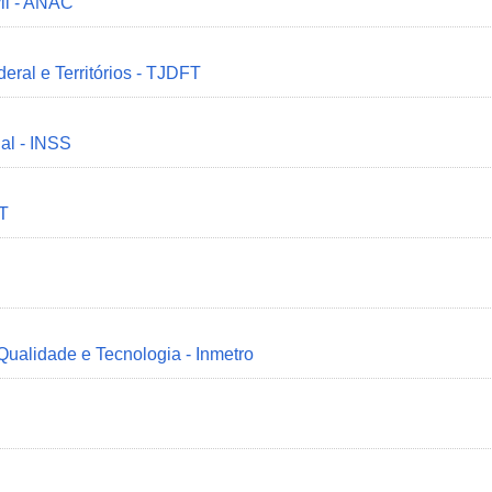
il - ANAC
deral e Territórios - TJDFT
ial - INSS
MT
 Qualidade e Tecnologia - Inmetro