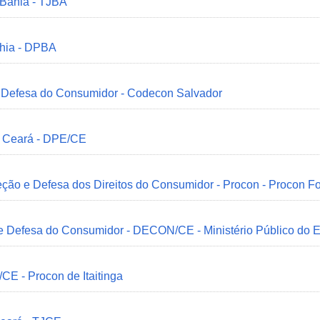
 Bahia - TJBA
ahia - DPBA
 e Defesa do Consumidor - Codecon Salvador
o Ceará - DPE/CE
ção e Defesa dos Direitos do Consumidor - Procon - Procon Fo
 e Defesa do Consumidor - DECON/CE - Ministério Público do
/CE - Procon de Itaitinga