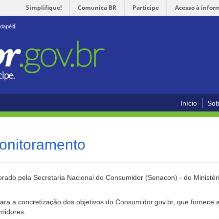
Simplifique!
Comunica BR
Participe
Acesso à infor
odapé
4
Início
Sob
onitoramento
rado pela Secretaria Nacional do Consumidor (Senacon) - do Ministéri
ara a concretização dos objetivos do Consumidor.gov.br, que fornece 
umidores.