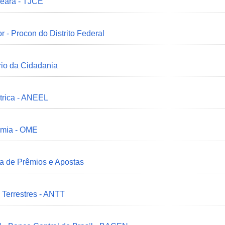
Ceará - TJCE
r - Procon do Distrito Federal
ério da Cidadania
trica - ANEEL
omia - OME
ia de Prêmios e Apostas
 Terrestres - ANTT