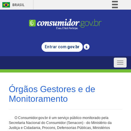
BRASIL
Simplifique!
Comunica BR
Participe
Acesso à informação
Entrar com
gov.br
Legislação
Canais
Toggle
naviga
Órgãos Gestores e de
Monitoramento
O Consumidor.gov.br é um serviço público monitorado pela
Secretaria Nacional do Consumidor (Senacon) - do Ministério da
Justiça e Cidadania, Procons, Defensorias Públicas, Ministérios