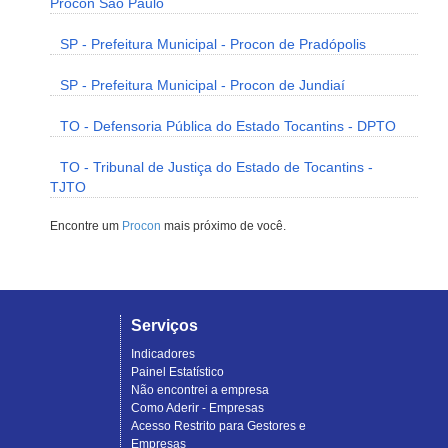
Procon São Paulo
SP - Prefeitura Municipal - Procon de Pradópolis
SP - Prefeitura Municipal - Procon de Jundiaí
TO - Defensoria Pública do Estado Tocantins - DPTO
TO - Tribunal de Justiça do Estado de Tocantins -
TJTO
Encontre um
Procon
mais próximo de você.
Serviços
Indicadores
Painel Estatístico
Não encontrei a empresa
Como Aderir - Empresas
Acesso Restrito para Gestores e
Empresas