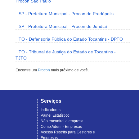
Procon São Paulo
SP - Prefeitura Municipal - Procon de Pradópolis
SP - Prefeitura Municipal - Procon de Jundiaí
TO - Defensoria Pública do Estado Tocantins - DPTO
TO - Tribunal de Justiça do Estado de Tocantins -
TJTO
Encontre um
Procon
mais próximo de você.
Serviços
Indicadores
Painel Estatístico
Não encontrei a empresa
Como Aderir - Empresas
Acesso Restrito para Gestores e
Empresas