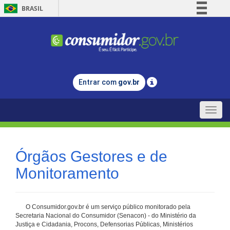
BRASIL
Simplifique!
Comunica BR
Participe
Acesso à informação
Entrar com
gov.br
Legislação
Canais
Toggle
naviga
Órgãos Gestores e de
Monitoramento
O Consumidor.gov.br é um serviço público monitorado pela
Secretaria Nacional do Consumidor (Senacon) - do Ministério da
Justiça e Cidadania, Procons, Defensorias Públicas, Ministérios