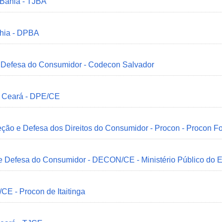
 Bahia - TJBA
ahia - DPBA
 e Defesa do Consumidor - Codecon Salvador
o Ceará - DPE/CE
ção e Defesa dos Direitos do Consumidor - Procon - Procon Fo
 e Defesa do Consumidor - DECON/CE - Ministério Público do
/CE - Procon de Itaitinga