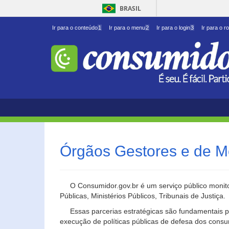
BRASIL
Ir para o conteúdo
1
Ir para o menu
2
Ir para o login
3
Ir para o r
Órgãos Gestores e de M
O Consumidor.gov.br é um serviço público monito
Públicas, Ministérios Públicos, Tribunais de Justiça.
Essas parcerias estratégicas são fundamentais p
execução de políticas públicas de defesa dos cons