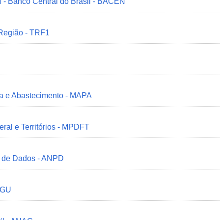
 - Banco Central do Brasil - BACEN
 Região - TRF1
ria e Abastecimento - MAPA
deral e Territórios - MPDFT
o de Dados - ANPD
 CGU