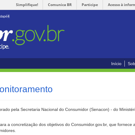
Simplifique!
Comunica BR
Participe
Acesso à infor
odapé
4
Início
Sob
onitoramento
rado pela Secretaria Nacional do Consumidor (Senacon) - do Ministéri
ara a concretização dos objetivos do Consumidor.gov.br, que fornece 
umidores.