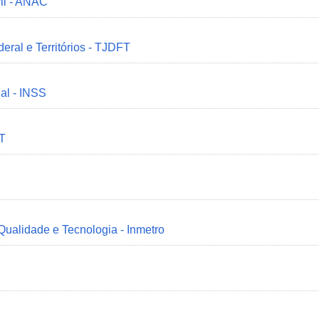
il - ANAC
deral e Territórios - TJDFT
ial - INSS
MT
 Qualidade e Tecnologia - Inmetro