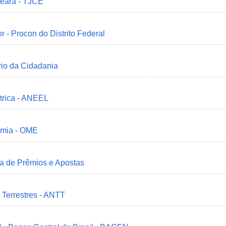
Ceará - TJCE
r - Procon do Distrito Federal
ério da Cidadania
trica - ANEEL
omia - OME
ia de Prêmios e Apostas
 Terrestres - ANTT