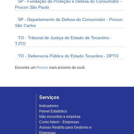
SP - Fundação de Proteção e Defesa do Consumidor -
Procon São Paulo
SP - Departamento de Defesa do Consumidor - Procon
São Carlos
TO - Tribunal de Justiça do Estado de Tocantins -
TJTO
TO - Defensoria Pública do Estado Tocantins - DPTO
Encontre um
Procon
mais próximo de você.
Serviços
Indicadores
Painel Estatístico
Não encontrei a empresa
Como Aderir - Empresas
Acesso Restrito para Gestores e
Empresas