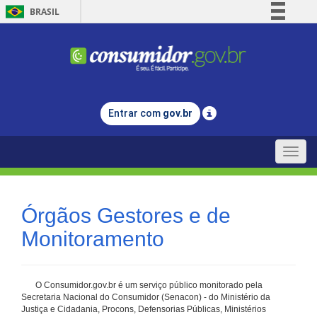
BRASIL
Simplifique!
Comunica BR
Participe
Acesso à informação
Entrar com
gov.br
Legislação
Canais
Toggle
naviga
Órgãos Gestores e de
Monitoramento
O Consumidor.gov.br é um serviço público monitorado pela
Secretaria Nacional do Consumidor (Senacon) - do Ministério da
Justiça e Cidadania, Procons, Defensorias Públicas, Ministérios