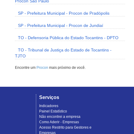
Procon São Paulo
SP - Prefeitura Municipal - Procon de Pradópolis
SP - Prefeitura Municipal - Procon de Jundiaí
TO - Defensoria Pública do Estado Tocantins - DPTO
TO - Tribunal de Justiça do Estado de Tocantins -
TJTO
Encontre um
Procon
mais próximo de você.
Serviços
Indicadores
Painel Estatístico
Não encontrei a empresa
Como Aderir - Empresas
Acesso Restrito para Gestores e
Empresas