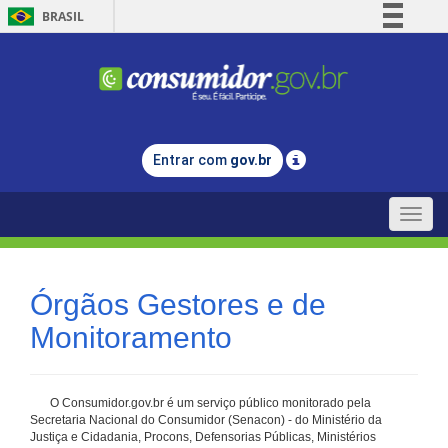
BRASIL
Simplifique!
Comunica BR
Participe
Acesso à informação
Entrar com
gov.br
Legislação
Canais
Toggle
naviga
Órgãos Gestores e de
Monitoramento
O Consumidor.gov.br é um serviço público monitorado pela
Secretaria Nacional do Consumidor (Senacon) - do Ministério da
Justiça e Cidadania, Procons, Defensorias Públicas, Ministérios