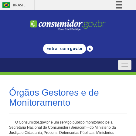
BRASIL
Simplifique!
Comunica BR
Participe
Acesso à informação
Entrar com
gov.br
Legislação
Canais
Toggle
naviga
Órgãos Gestores e de
Monitoramento
O Consumidor.gov.br é um serviço público monitorado pela
Secretaria Nacional do Consumidor (Senacon) - do Ministério da
Justiça e Cidadania, Procons, Defensorias Públicas, Ministérios