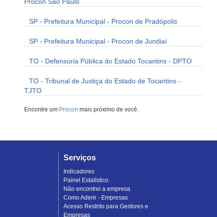
Procon São Paulo
SP - Prefeitura Municipal - Procon de Pradópolis
SP - Prefeitura Municipal - Procon de Jundiaí
TO - Defensoria Pública do Estado Tocantins - DPTO
TO - Tribunal de Justiça do Estado de Tocantins -
TJTO
Encontre um
Procon
mais próximo de você.
Serviços
Indicadores
Painel Estatístico
Não encontrei a empresa
Como Aderir - Empresas
Acesso Restrito para Gestores e
Empresas