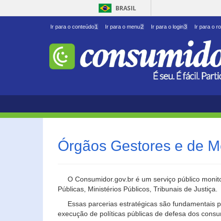
BRASIL
Ir para o conteúdo
1
Ir para o menu
2
Ir para o login
3
Ir para o r
Órgãos Gestores e de M
O Consumidor.gov.br é um serviço público monito
Públicas, Ministérios Públicos, Tribunais de Justiça.
Essas parcerias estratégicas são fundamentais p
execução de políticas públicas de defesa dos cons