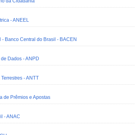
ério da Cidadania
trica - ANEEL
 - Banco Central do Brasil - BACEN
o de Dados - ANPD
 Terrestres - ANTT
ia de Prêmios e Apostas
il - ANAC