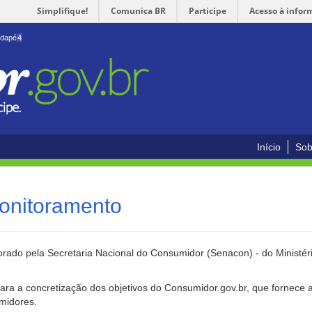
Simplifique!
Comunica BR
Participe
Acesso à infor
odapé
4
Início
Sob
onitoramento
rado pela Secretaria Nacional do Consumidor (Senacon) - do Ministéri
ara a concretização dos objetivos do Consumidor.gov.br, que fornece 
umidores.