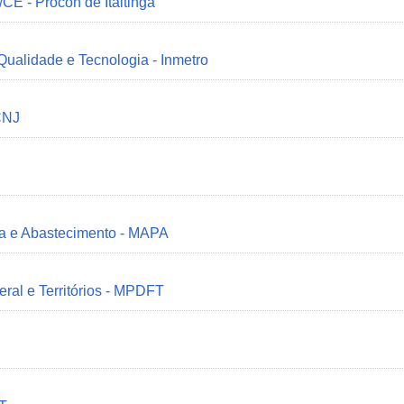
/CE - Procon de Itaitinga
 Qualidade e Tecnologia - Inmetro
CNJ
ria e Abastecimento - MAPA
deral e Territórios - MPDFT