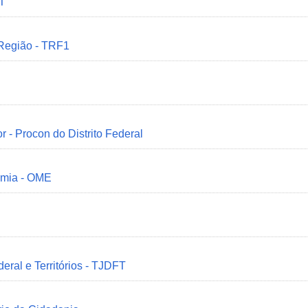
MT
 Região - TRF1
r - Procon do Distrito Federal
omia - OME
deral e Territórios - TJDFT