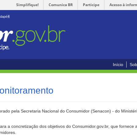
Simplifique!
Comunica BR
Participe
Acesso à infor
odapé
4
Início
Sob
onitoramento
rado pela Secretaria Nacional do Consumidor (Senacon) - do Ministéri
ara a concretização dos objetivos do Consumidor.gov.br, que fornece 
umidores.