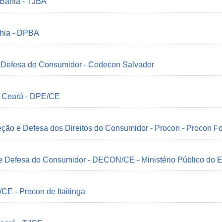
 Bahia - TJBA
ahia - DPBA
 e Defesa do Consumidor - Codecon Salvador
o Ceará - DPE/CE
ção e Defesa dos Direitos do Consumidor - Procon - Procon Fo
 e Defesa do Consumidor - DECON/CE - Ministério Público do
/CE - Procon de Itaitinga