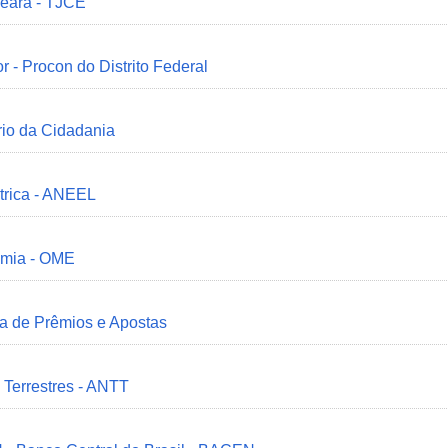
Ceará - TJCE
r - Procon do Distrito Federal
ério da Cidadania
trica - ANEEL
omia - OME
ia de Prêmios e Apostas
 Terrestres - ANTT