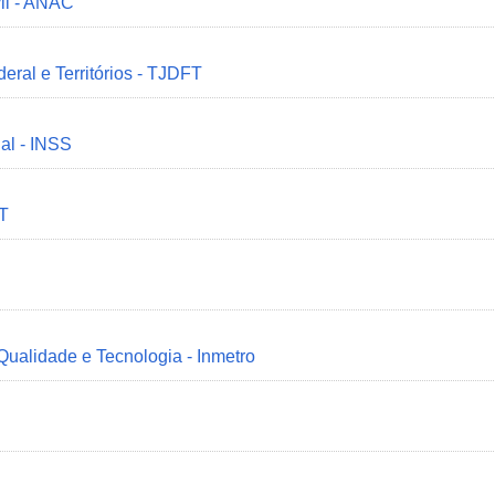
il - ANAC
deral e Territórios - TJDFT
ial - INSS
MT
 Qualidade e Tecnologia - Inmetro