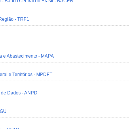
 - Banco Central do Brasil - BACEN
 Região - TRF1
ria e Abastecimento - MAPA
deral e Territórios - MPDFT
o de Dados - ANPD
 CGU