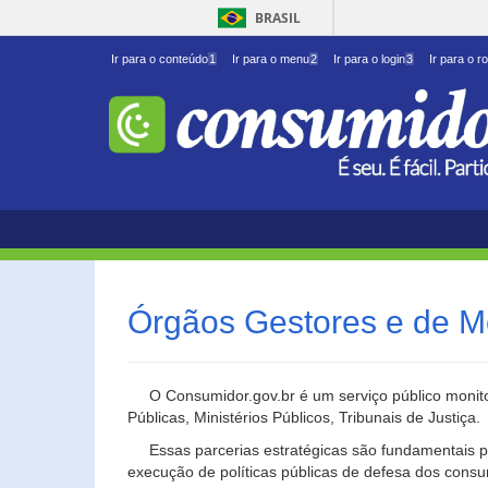
BRASIL
Ir para o conteúdo
1
Ir para o menu
2
Ir para o login
3
Ir para o r
Órgãos Gestores e de M
O Consumidor.gov.br é um serviço público monito
Públicas, Ministérios Públicos, Tribunais de Justiça.
Essas parcerias estratégicas são fundamentais p
execução de políticas públicas de defesa dos cons