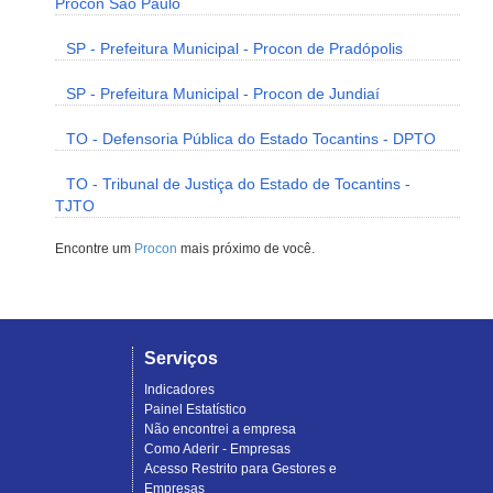
Procon São Paulo
SP - Prefeitura Municipal - Procon de Pradópolis
SP - Prefeitura Municipal - Procon de Jundiaí
TO - Defensoria Pública do Estado Tocantins - DPTO
TO - Tribunal de Justiça do Estado de Tocantins -
TJTO
Encontre um
Procon
mais próximo de você.
Serviços
Indicadores
Painel Estatístico
Não encontrei a empresa
Como Aderir - Empresas
Acesso Restrito para Gestores e
Empresas