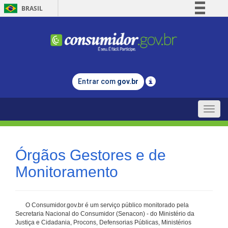
BRASIL
Simplifique!
Comunica BR
Participe
Acesso à informação
Entrar com
gov.br
Legislação
Canais
Toggle
naviga
Órgãos Gestores e de
Monitoramento
O Consumidor.gov.br é um serviço público monitorado pela
Secretaria Nacional do Consumidor (Senacon) - do Ministério da
Justiça e Cidadania, Procons, Defensorias Públicas, Ministérios