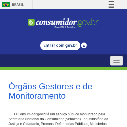
BRASIL
Simplifique!
Comunica BR
Participe
Acesso à informação
Entrar com
gov.br
Legislação
Canais
Toggle
naviga
Órgãos Gestores e de
Monitoramento
O Consumidor.gov.br é um serviço público monitorado pela
Secretaria Nacional do Consumidor (Senacon) - do Ministério da
Justiça e Cidadania, Procons, Defensorias Públicas, Ministérios