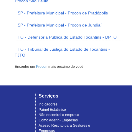
Procon São Paulo
SP - Prefeitura Municipal - Procon de Pradópolis
SP - Prefeitura Municipal - Procon de Jundiaí
TO - Defensoria Pública do Estado Tocantins - DPTO
TO - Tribunal de Justiça do Estado de Tocantins -
TJTO
Encontre um
Procon
mais próximo de você.
Serviços
Indicadores
Painel Estatístico
Não encontrei a empresa
Como Aderir - Empresas
Acesso Restrito para Gestores e
Empresas