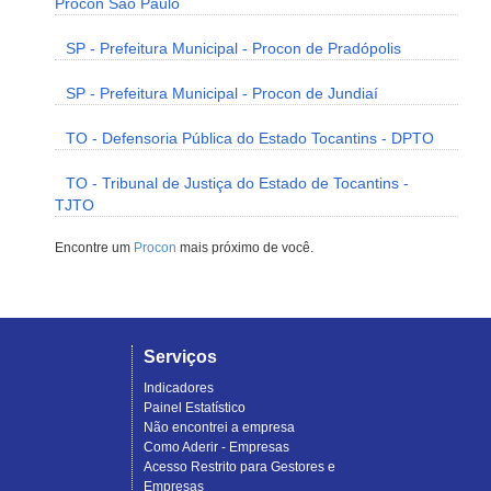
Procon São Paulo
SP - Prefeitura Municipal - Procon de Pradópolis
SP - Prefeitura Municipal - Procon de Jundiaí
TO - Defensoria Pública do Estado Tocantins - DPTO
TO - Tribunal de Justiça do Estado de Tocantins -
TJTO
Encontre um
Procon
mais próximo de você.
Serviços
Indicadores
Painel Estatístico
Não encontrei a empresa
Como Aderir - Empresas
Acesso Restrito para Gestores e
Empresas