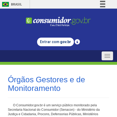
BRASIL
Simplifique!
Comunica BR
Participe
Acesso à informação
Entrar com
gov.br
Legislação
Canais
Toggle
naviga
Órgãos Gestores e de
Monitoramento
O Consumidor.gov.br é um serviço público monitorado pela
Secretaria Nacional do Consumidor (Senacon) - do Ministério da
Justiça e Cidadania, Procons, Defensorias Públicas, Ministérios