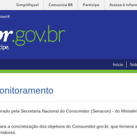
Simplifique!
Comunica BR
Participe
Acesso à infor
odapé
4
Início
Sob
onitoramento
rado pela Secretaria Nacional do Consumidor (Senacon) - do Ministéri
ara a concretização dos objetivos do Consumidor.gov.br, que fornece 
umidores.