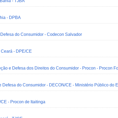
 Bahia - TJBA
ahia - DPBA
 e Defesa do Consumidor - Codecon Salvador
o Ceará - DPE/CE
ção e Defesa dos Direitos do Consumidor - Procon - Procon Fo
 e Defesa do Consumidor - DECON/CE - Ministério Público do
/CE - Procon de Itaitinga