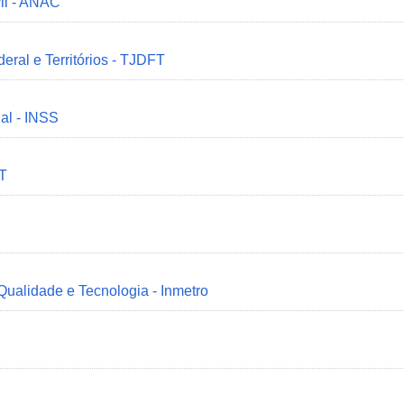
il - ANAC
deral e Territórios - TJDFT
ial - INSS
MT
 Qualidade e Tecnologia - Inmetro