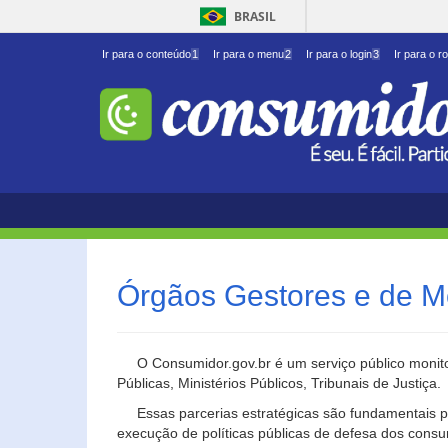
BRASIL
Ir para o conteúdo
1
Ir para o menu
2
Ir para o login
3
Ir para o r
Órgãos Gestores e de M
O Consumidor.gov.br é um serviço público monito
Públicas, Ministérios Públicos, Tribunais de Justiça.
Essas parcerias estratégicas são fundamentais p
execução de políticas públicas de defesa dos cons