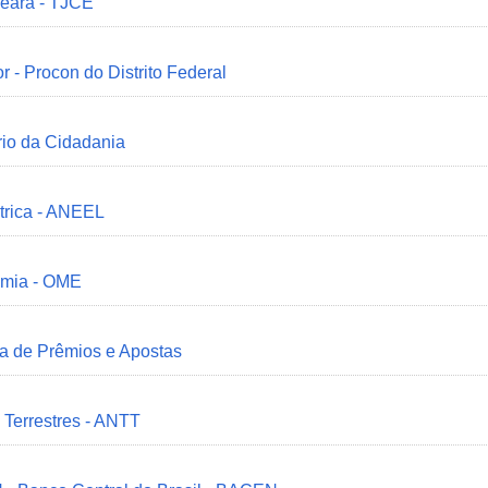
Ceará - TJCE
r - Procon do Distrito Federal
ério da Cidadania
trica - ANEEL
omia - OME
ia de Prêmios e Apostas
 Terrestres - ANTT