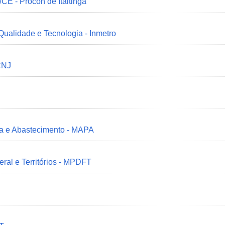
/CE - Procon de Itaitinga
 Qualidade e Tecnologia - Inmetro
CNJ
ria e Abastecimento - MAPA
deral e Territórios - MPDFT