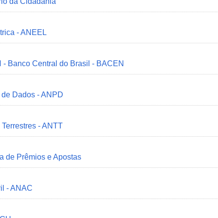
ério da Cidadania
trica - ANEEL
 - Banco Central do Brasil - BACEN
o de Dados - ANPD
 Terrestres - ANTT
ia de Prêmios e Apostas
il - ANAC