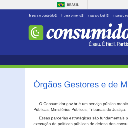
BRASIL
Ir para o conteúdo
1
Ir para o menu
2
Ir para o login
3
Ir para o r
Órgãos Gestores e de M
O Consumidor.gov.br é um serviço público monito
Públicas, Ministérios Públicos, Tribunais de Justiça.
Essas parcerias estratégicas são fundamentais p
execução de políticas públicas de defesa dos cons