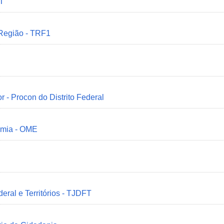
MT
 Região - TRF1
r - Procon do Distrito Federal
omia - OME
deral e Territórios - TJDFT