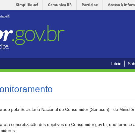
Simplifique!
Comunica BR
Participe
Acesso à infor
odapé
4
Início
Sob
onitoramento
rado pela Secretaria Nacional do Consumidor (Senacon) - do Ministéri
ara a concretização dos objetivos do Consumidor.gov.br, que fornece 
umidores.