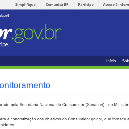
Simplifique!
Comunica BR
Participe
Acesso à infor
odapé
4
Início
Sob
onitoramento
rado pela Secretaria Nacional do Consumidor (Senacon) - do Ministéri
ara a concretização dos objetivos do Consumidor.gov.br, que fornece 
umidores.