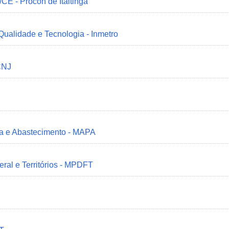
/CE - Procon de Itaitinga
 Qualidade e Tecnologia - Inmetro
CNJ
ria e Abastecimento - MAPA
deral e Territórios - MPDFT