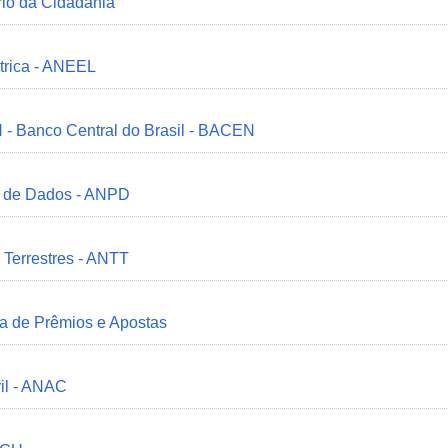
ério da Cidadania
trica - ANEEL
 - Banco Central do Brasil - BACEN
o de Dados - ANPD
 Terrestres - ANTT
ia de Prêmios e Apostas
il - ANAC