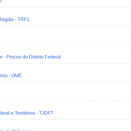
MT
 Região - TRF1
r - Procon do Distrito Federal
omia - OME
deral e Territórios - TJDFT