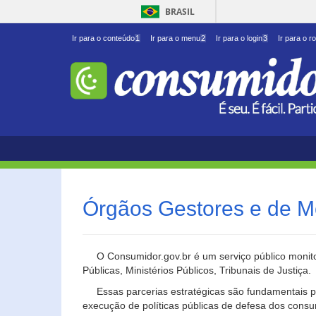
BRASIL
Ir para o conteúdo
1
Ir para o menu
2
Ir para o login
3
Ir para o r
Órgãos Gestores e de M
O Consumidor.gov.br é um serviço público monito
Públicas, Ministérios Públicos, Tribunais de Justiça.
Essas parcerias estratégicas são fundamentais p
execução de políticas públicas de defesa dos cons