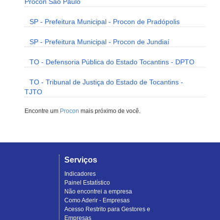
Procon São Paulo
SP - Prefeitura Municipal - Procon de Pradópolis
SP - Prefeitura Municipal - Procon de Jundiaí
TO - Defensoria Pública do Estado Tocantins - DPTO
TO - Tribunal de Justiça do Estado de Tocantins -
TJTO
Encontre um
Procon
mais próximo de você.
Serviços
Indicadores
Painel Estatístico
Não encontrei a empresa
Como Aderir - Empresas
Acesso Restrito para Gestores e
Empresas