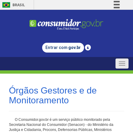
BRASIL
Simplifique!
Comunica BR
Participe
Acesso à informação
Entrar com
gov.br
Legislação
Canais
Toggle
naviga
Órgãos Gestores e de
Monitoramento
O Consumidor.gov.br é um serviço público monitorado pela
Secretaria Nacional do Consumidor (Senacon) - do Ministério da
Justiça e Cidadania, Procons, Defensorias Públicas, Ministérios