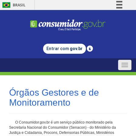
BRASIL
Simplifique!
Comunica BR
Participe
Acesso à informação
Entrar com
gov.br
Legislação
Canais
Toggle
naviga
Órgãos Gestores e de
Monitoramento
O Consumidor.gov.br é um serviço público monitorado pela
Secretaria Nacional do Consumidor (Senacon) - do Ministério da
Justiça e Cidadania, Procons, Defensorias Públicas, Ministérios