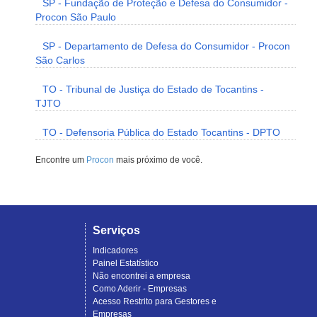
SP - Fundação de Proteção e Defesa do Consumidor -
Procon São Paulo
SP - Departamento de Defesa do Consumidor - Procon
São Carlos
TO - Tribunal de Justiça do Estado de Tocantins -
TJTO
TO - Defensoria Pública do Estado Tocantins - DPTO
Encontre um
Procon
mais próximo de você.
Serviços
Indicadores
Painel Estatístico
Não encontrei a empresa
Como Aderir - Empresas
Acesso Restrito para Gestores e
Empresas