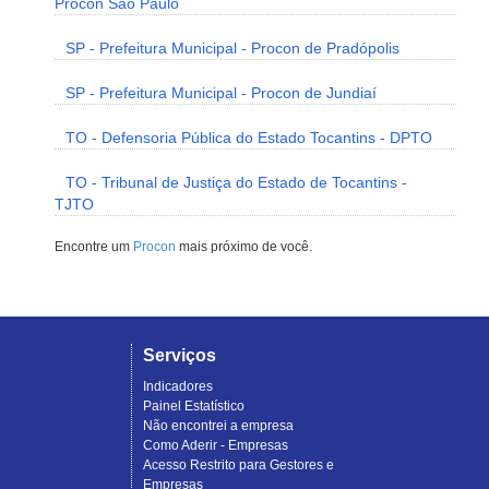
Procon São Paulo
SP - Prefeitura Municipal - Procon de Pradópolis
SP - Prefeitura Municipal - Procon de Jundiaí
TO - Defensoria Pública do Estado Tocantins - DPTO
TO - Tribunal de Justiça do Estado de Tocantins -
TJTO
Encontre um
Procon
mais próximo de você.
Serviços
Indicadores
Painel Estatístico
Não encontrei a empresa
Como Aderir - Empresas
Acesso Restrito para Gestores e
Empresas