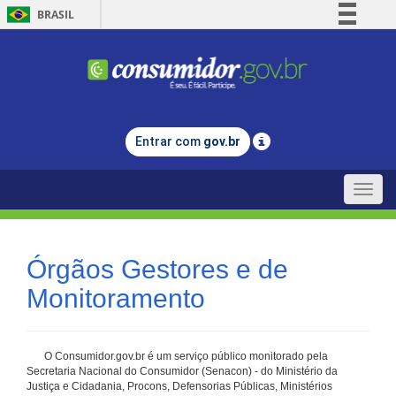
BRASIL
Simplifique!
Comunica BR
Participe
Acesso à informação
Entrar com
gov.br
Legislação
Canais
Toggle
naviga
Órgãos Gestores e de
Monitoramento
O Consumidor.gov.br é um serviço público monitorado pela
Secretaria Nacional do Consumidor (Senacon) - do Ministério da
Justiça e Cidadania, Procons, Defensorias Públicas, Ministérios