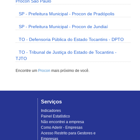
Procon São Paulo
SP - Prefeitura Municipal - Procon de Pradópolis
SP - Prefeitura Municipal - Procon de Jundiaí
TO - Defensoria Pública do Estado Tocantins - DPTO
TO - Tribunal de Justiça do Estado de Tocantins -
TJTO
Encontre um
Procon
mais próximo de você.
Serviços
Indicadores
Painel Estatístico
Não encontrei a empresa
Como Aderir - Empresas
Acesso Restrito para Gestores e
Empresas