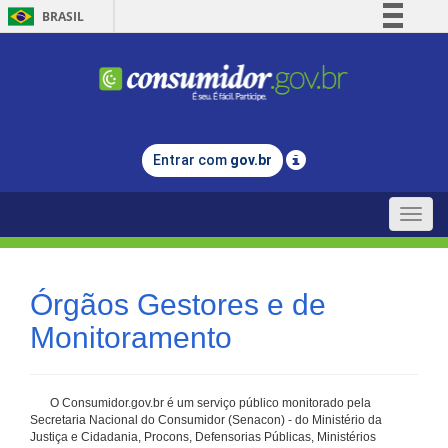
BRASIL
Simplifique!
Comunica BR
Participe
Acesso à informação
Entrar com
gov.br
Legislação
Canais
Toggle
naviga
Órgãos Gestores e de
Monitoramento
O Consumidor.gov.br é um serviço público monitorado pela
Secretaria Nacional do Consumidor (Senacon) - do Ministério da
Justiça e Cidadania, Procons, Defensorias Públicas, Ministérios