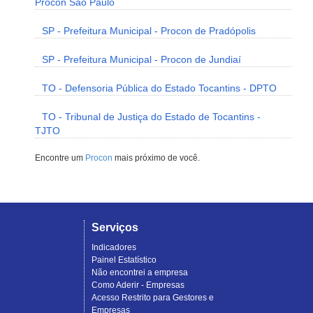
Procon São Paulo
SP - Prefeitura Municipal - Procon de Pradópolis
SP - Prefeitura Municipal - Procon de Jundiaí
TO - Defensoria Pública do Estado Tocantins - DPTO
TO - Tribunal de Justiça do Estado de Tocantins -
TJTO
Encontre um
Procon
mais próximo de você.
Serviços
Indicadores
Painel Estatístico
Não encontrei a empresa
Como Aderir - Empresas
Acesso Restrito para Gestores e
Empresas