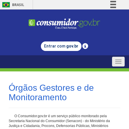
BRASIL
Simplifique!
Comunica BR
Participe
Acesso à informação
Entrar com
gov.br
Legislação
Canais
Toggle
naviga
Órgãos Gestores e de
Monitoramento
O Consumidor.gov.br é um serviço público monitorado pela
Secretaria Nacional do Consumidor (Senacon) - do Ministério da
Justiça e Cidadania, Procons, Defensorias Públicas, Ministérios