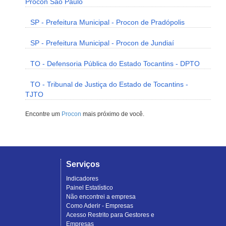
Procon São Paulo
SP - Prefeitura Municipal - Procon de Pradópolis
SP - Prefeitura Municipal - Procon de Jundiaí
TO - Defensoria Pública do Estado Tocantins - DPTO
TO - Tribunal de Justiça do Estado de Tocantins -
TJTO
Encontre um
Procon
mais próximo de você.
Serviços
Indicadores
Painel Estatístico
Não encontrei a empresa
Como Aderir - Empresas
Acesso Restrito para Gestores e
Empresas