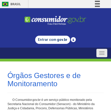
BRASIL
Simplifique!
Comunica BR
Participe
Acesso à informação
Entrar com
gov.br
Legislação
Canais
Toggle
naviga
Órgãos Gestores e de
Monitoramento
O Consumidor.gov.br é um serviço público monitorado pela
Secretaria Nacional do Consumidor (Senacon) - do Ministério da
Justiça e Cidadania, Procons, Defensorias Públicas, Ministérios