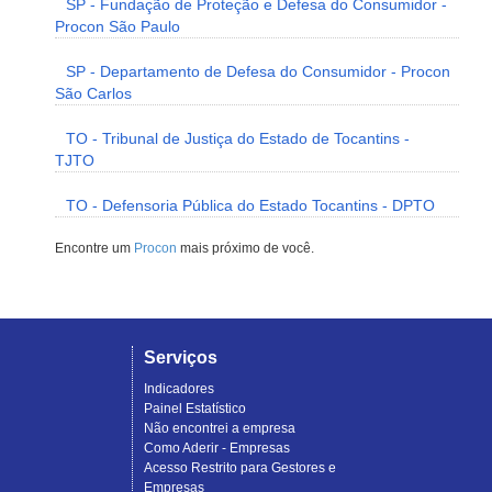
SP - Fundação de Proteção e Defesa do Consumidor -
Procon São Paulo
SP - Departamento de Defesa do Consumidor - Procon
São Carlos
TO - Tribunal de Justiça do Estado de Tocantins -
TJTO
TO - Defensoria Pública do Estado Tocantins - DPTO
Encontre um
Procon
mais próximo de você.
Serviços
Indicadores
Painel Estatístico
Não encontrei a empresa
Como Aderir - Empresas
Acesso Restrito para Gestores e
Empresas