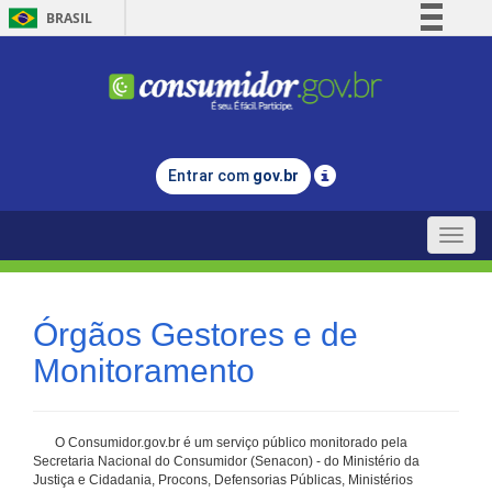
BRASIL
Simplifique!
Comunica BR
Participe
Acesso à informação
Entrar com
gov.br
Legislação
Canais
Toggle
naviga
Órgãos Gestores e de
Monitoramento
O Consumidor.gov.br é um serviço público monitorado pela
Secretaria Nacional do Consumidor (Senacon) - do Ministério da
Justiça e Cidadania, Procons, Defensorias Públicas, Ministérios