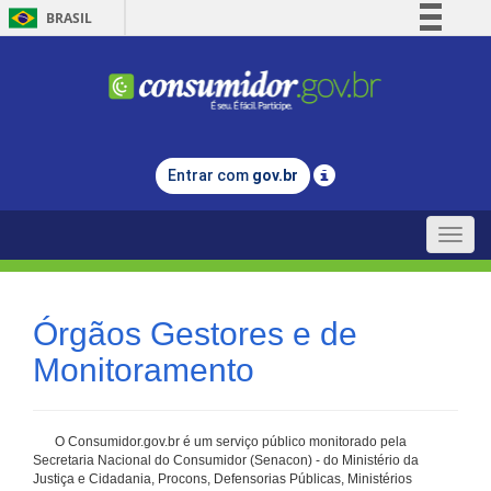
BRASIL
Simplifique!
Comunica BR
Participe
Acesso à informação
Entrar com
gov.br
Legislação
Canais
Toggle
naviga
Órgãos Gestores e de
Monitoramento
O Consumidor.gov.br é um serviço público monitorado pela
Secretaria Nacional do Consumidor (Senacon) - do Ministério da
Justiça e Cidadania, Procons, Defensorias Públicas, Ministérios