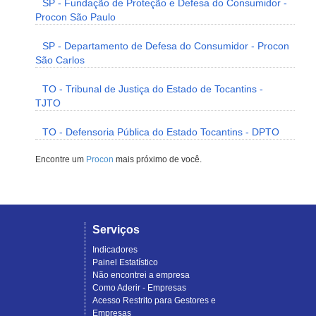
SP - Fundação de Proteção e Defesa do Consumidor -
Procon São Paulo
SP - Departamento de Defesa do Consumidor - Procon
São Carlos
TO - Tribunal de Justiça do Estado de Tocantins -
TJTO
TO - Defensoria Pública do Estado Tocantins - DPTO
Encontre um
Procon
mais próximo de você.
Serviços
Indicadores
Painel Estatístico
Não encontrei a empresa
Como Aderir - Empresas
Acesso Restrito para Gestores e
Empresas