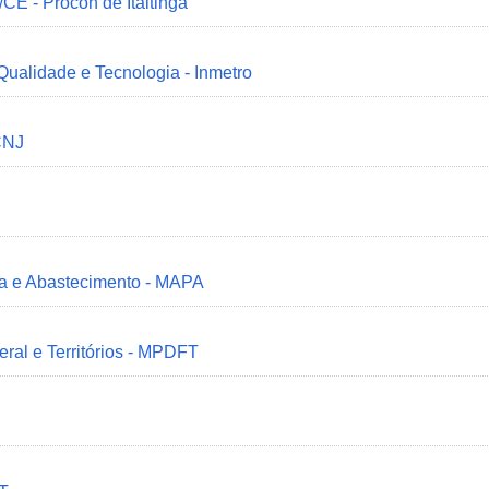
/CE - Procon de Itaitinga
 Qualidade e Tecnologia - Inmetro
CNJ
ria e Abastecimento - MAPA
deral e Territórios - MPDFT