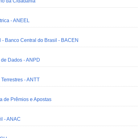
ério da Cidadania
trica - ANEEL
 - Banco Central do Brasil - BACEN
o de Dados - ANPD
 Terrestres - ANTT
ia de Prêmios e Apostas
il - ANAC