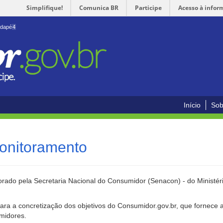
Simplifique!
Comunica BR
Participe
Acesso à infor
odapé
4
Início
Sob
onitoramento
rado pela Secretaria Nacional do Consumidor (Senacon) - do Ministéri
ara a concretização dos objetivos do Consumidor.gov.br, que fornece 
umidores.