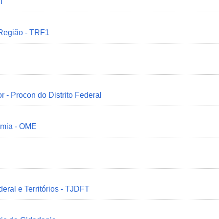
MT
 Região - TRF1
r - Procon do Distrito Federal
omia - OME
deral e Territórios - TJDFT