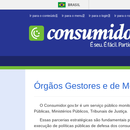
BRASIL
Ir para o conteúdo
1
Ir para o menu
2
Ir para o login
3
Ir para o r
Órgãos Gestores e de M
O Consumidor.gov.br é um serviço público monito
Públicas, Ministérios Públicos, Tribunais de Justiça.
Essas parcerias estratégicas são fundamentais p
execução de políticas públicas de defesa dos cons