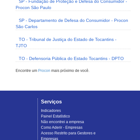
SP - Fundação de Proteção e Defesa do Consumidor -
Procon São Paulo
SP - Departamento de Defesa do Consumidor - Procon
São Carlos
TO - Tribunal de Justiça do Estado de Tocantins -
TJTO
TO - Defensoria Pública do Estado Tocantins - DPTO
Encontre um
Procon
mais próximo de você.
Serviços
Indicadores
Painel Estatístico
Não encontrei a empresa
Como Aderir - Empresas
Acesso Restrito para Gestores e
Empresas