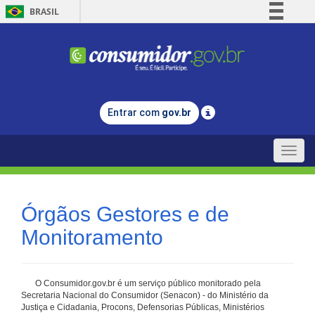
BRASIL
Simplifique!
Comunica BR
Participe
Acesso à informação
Entrar com
gov.br
Legislação
Canais
Toggle
naviga
Órgãos Gestores e de
Monitoramento
O Consumidor.gov.br é um serviço público monitorado pela
Secretaria Nacional do Consumidor (Senacon) - do Ministério da
Justiça e Cidadania, Procons, Defensorias Públicas, Ministérios