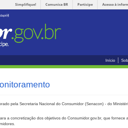
Simplifique!
Comunica BR
Participe
Acesso à infor
odapé
4
Início
Sob
onitoramento
rado pela Secretaria Nacional do Consumidor (Senacon) - do Ministéri
ara a concretização dos objetivos do Consumidor.gov.br, que fornece 
umidores.