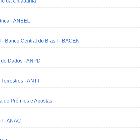
ério da Cidadania
trica - ANEEL
 - Banco Central do Brasil - BACEN
o de Dados - ANPD
 Terrestres - ANTT
ia de Prêmios e Apostas
il - ANAC