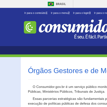
BRASIL
Ir para o conteúdo
1
Ir para o menu
2
Ir para o login
3
Ir para o r
Órgãos Gestores e de M
O Consumidor.gov.br é um serviço público monito
Públicas, Ministérios Públicos, Tribunais de Justiça.
Essas parcerias estratégicas são fundamentais p
execução de políticas públicas de defesa dos cons