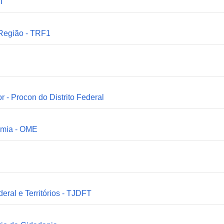
MT
 Região - TRF1
r - Procon do Distrito Federal
omia - OME
deral e Territórios - TJDFT