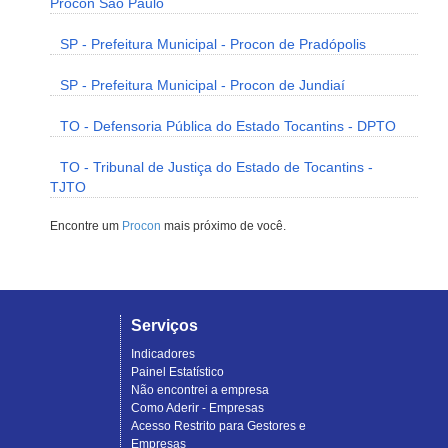
Procon São Paulo
SP - Prefeitura Municipal - Procon de Pradópolis
SP - Prefeitura Municipal - Procon de Jundiaí
TO - Defensoria Pública do Estado Tocantins - DPTO
TO - Tribunal de Justiça do Estado de Tocantins -
TJTO
Encontre um
Procon
mais próximo de você.
Serviços
Indicadores
Painel Estatístico
Não encontrei a empresa
Como Aderir - Empresas
Acesso Restrito para Gestores e
Empresas