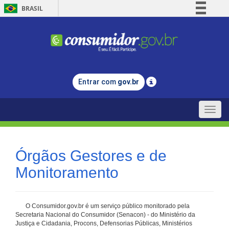
BRASIL
Simplifique!
Comunica BR
Participe
Acesso à informação
Entrar com
gov.br
Legislação
Canais
Toggle
naviga
Órgãos Gestores e de
Monitoramento
O Consumidor.gov.br é um serviço público monitorado pela
Secretaria Nacional do Consumidor (Senacon) - do Ministério da
Justiça e Cidadania, Procons, Defensorias Públicas, Ministérios