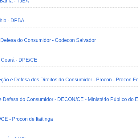
 Bahia - TJBA
ahia - DPBA
 e Defesa do Consumidor - Codecon Salvador
o Ceará - DPE/CE
ção e Defesa dos Direitos do Consumidor - Procon - Procon Fo
 e Defesa do Consumidor - DECON/CE - Ministério Público do
/CE - Procon de Itaitinga