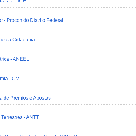
Ceará - TJCE
r - Procon do Distrito Federal
ério da Cidadania
trica - ANEEL
omia - OME
ia de Prêmios e Apostas
 Terrestres - ANTT