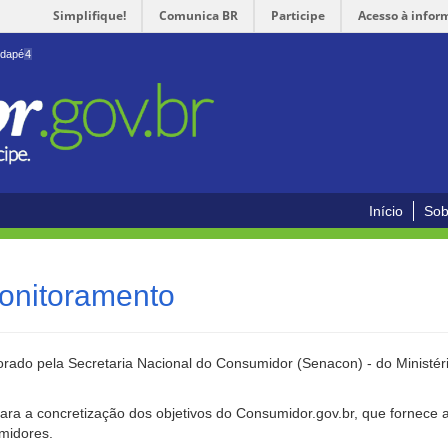
Simplifique!
Comunica BR
Participe
Acesso à infor
odapé
4
Início
Sob
onitoramento
rado pela Secretaria Nacional do Consumidor (Senacon) - do Ministéri
ara a concretização dos objetivos do Consumidor.gov.br, que fornece 
umidores.