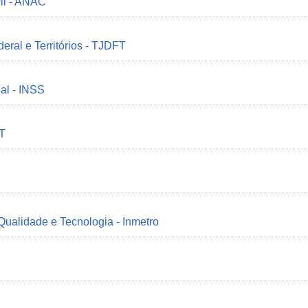
il - ANAC
deral e Territórios - TJDFT
ial - INSS
MT
 Qualidade e Tecnologia - Inmetro