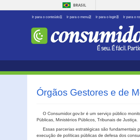
BRASIL
Ir para o conteúdo
1
Ir para o menu
2
Ir para o login
3
Ir para o r
Órgãos Gestores e de M
O Consumidor.gov.br é um serviço público monito
Públicas, Ministérios Públicos, Tribunais de Justiça.
Essas parcerias estratégicas são fundamentais p
execução de políticas públicas de defesa dos cons