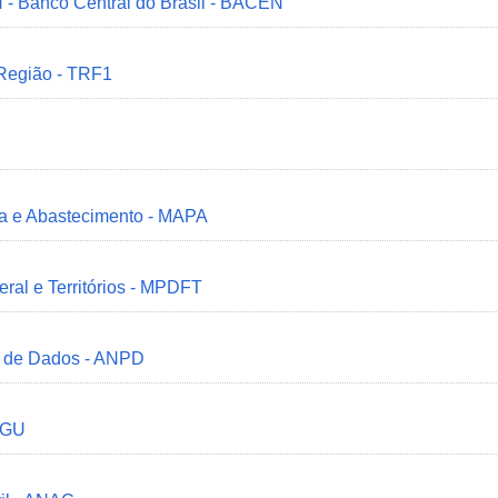
 - Banco Central do Brasil - BACEN
 Região - TRF1
ria e Abastecimento - MAPA
deral e Territórios - MPDFT
o de Dados - ANPD
 CGU