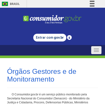
BRASIL
Simplifique!
Comunica BR
Participe
Acesso à informação
Entrar com
gov.br
Legislação
Canais
Toggle
naviga
Órgãos Gestores e de
Monitoramento
O Consumidor.gov.br é um serviço público monitorado pela
Secretaria Nacional do Consumidor (Senacon) - do Ministério da
Justiça e Cidadania, Procons, Defensorias Públicas, Ministérios