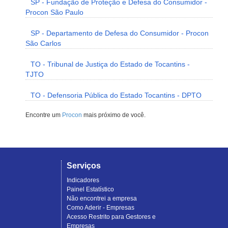
SP - Fundação de Proteção e Defesa do Consumidor -
Procon São Paulo
SP - Departamento de Defesa do Consumidor - Procon
São Carlos
TO - Tribunal de Justiça do Estado de Tocantins -
TJTO
TO - Defensoria Pública do Estado Tocantins - DPTO
Encontre um
Procon
mais próximo de você.
Serviços
Indicadores
Painel Estatístico
Não encontrei a empresa
Como Aderir - Empresas
Acesso Restrito para Gestores e
Empresas