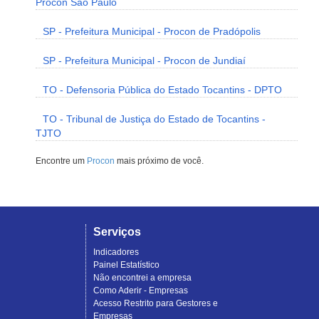
Procon São Paulo
SP - Prefeitura Municipal - Procon de Pradópolis
SP - Prefeitura Municipal - Procon de Jundiaí
TO - Defensoria Pública do Estado Tocantins - DPTO
TO - Tribunal de Justiça do Estado de Tocantins -
TJTO
Encontre um
Procon
mais próximo de você.
Serviços
Indicadores
Painel Estatístico
Não encontrei a empresa
Como Aderir - Empresas
Acesso Restrito para Gestores e
Empresas