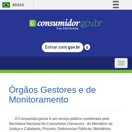
BRASIL
Simplifique!
Comunica BR
Participe
Acesso à informação
Entrar com
gov.br
Legislação
Canais
Toggle
naviga
Órgãos Gestores e de
Monitoramento
O Consumidor.gov.br é um serviço público monitorado pela
Secretaria Nacional do Consumidor (Senacon) - do Ministério da
Justiça e Cidadania, Procons, Defensorias Públicas, Ministérios