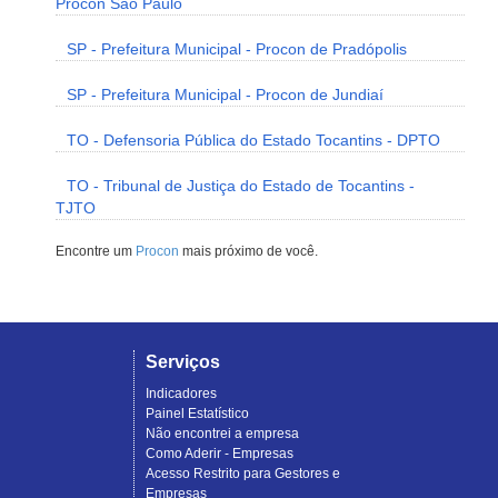
Procon São Paulo
SP - Prefeitura Municipal - Procon de Pradópolis
SP - Prefeitura Municipal - Procon de Jundiaí
TO - Defensoria Pública do Estado Tocantins - DPTO
TO - Tribunal de Justiça do Estado de Tocantins -
TJTO
Encontre um
Procon
mais próximo de você.
Serviços
Indicadores
Painel Estatístico
Não encontrei a empresa
Como Aderir - Empresas
Acesso Restrito para Gestores e
Empresas