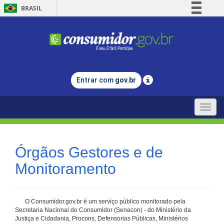
BRASIL
Simplifique!
Comunica BR
Participe
Acesso à informação
Entrar com
gov.br
Legislação
Canais
Toggle
naviga
Órgãos Gestores e de
Monitoramento
O Consumidor.gov.br é um serviço público monitorado pela
Secretaria Nacional do Consumidor (Senacon) - do Ministério da
Justiça e Cidadania, Procons, Defensorias Públicas, Ministérios