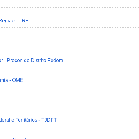
MT
 Região - TRF1
r - Procon do Distrito Federal
omia - OME
deral e Territórios - TJDFT