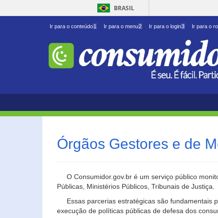
BRASIL
Ir para o conteúdo
1
Ir para o menu
2
Ir para o login
3
Ir para o r
Órgãos Gestores e de M
O Consumidor.gov.br é um serviço público monito
Públicas, Ministérios Públicos, Tribunais de Justiça.
Essas parcerias estratégicas são fundamentais p
execução de políticas públicas de defesa dos cons