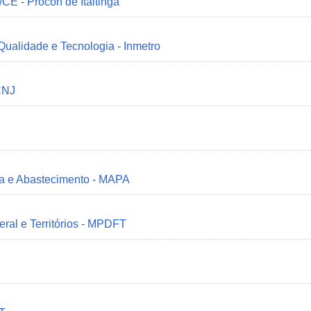
/CE - Procon de Itaitinga
 Qualidade e Tecnologia - Inmetro
CNJ
ria e Abastecimento - MAPA
deral e Territórios - MPDFT