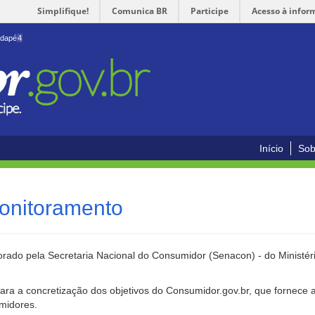
Simplifique!
Comunica BR
Participe
Acesso à infor
odapé
4
Início
Sob
onitoramento
rado pela Secretaria Nacional do Consumidor (Senacon) - do Ministéri
ara a concretização dos objetivos do Consumidor.gov.br, que fornece 
umidores.