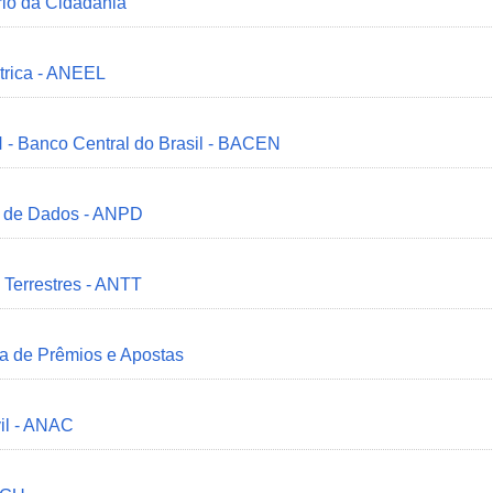
ério da Cidadania
trica - ANEEL
 - Banco Central do Brasil - BACEN
o de Dados - ANPD
 Terrestres - ANTT
ia de Prêmios e Apostas
il - ANAC