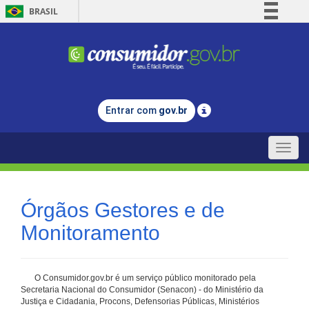
BRASIL
Simplifique!
Comunica BR
Participe
Acesso à informação
Entrar com
gov.br
Legislação
Canais
Toggle
naviga
Órgãos Gestores e de
Monitoramento
O Consumidor.gov.br é um serviço público monitorado pela
Secretaria Nacional do Consumidor (Senacon) - do Ministério da
Justiça e Cidadania, Procons, Defensorias Públicas, Ministérios