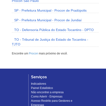
Procon São Paulo
SP - Prefeitura Municipal - Procon de Pradópolis
SP - Prefeitura Municipal - Procon de Jundiaí
TO - Defensoria Pública do Estado Tocantins - DPTO
TO - Tribunal de Justiça do Estado de Tocantins -
TJTO
Encontre um
Procon
mais próximo de você.
Serviços
Indicadores
Painel Estatístico
Não encontrei a empresa
Como Aderir - Empresas
Acesso Restrito para Gestores e
Empresas