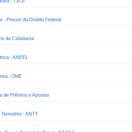
Ceará - TJCE
r - Procon do Distrito Federal
ério da Cidadania
trica - ANEEL
omia - OME
ia de Prêmios e Apostas
 Terrestres - ANTT