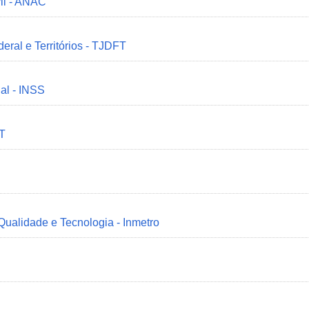
il - ANAC
deral e Territórios - TJDFT
ial - INSS
MT
 Qualidade e Tecnologia - Inmetro