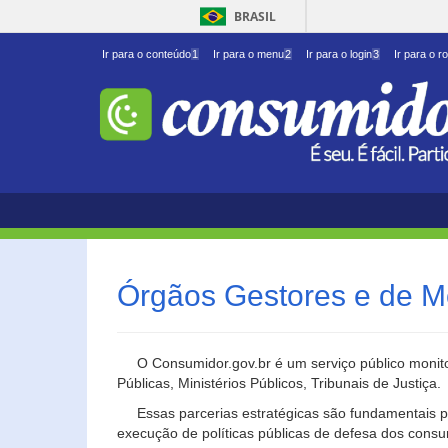
BRASIL
Ir para o conteúdo
1
Ir para o menu
2
Ir para o login
3
Ir para o r
Órgãos Gestores e de M
O Consumidor.gov.br é um serviço público monito
Públicas, Ministérios Públicos, Tribunais de Justiça.
Essas parcerias estratégicas são fundamentais p
execução de políticas públicas de defesa dos cons