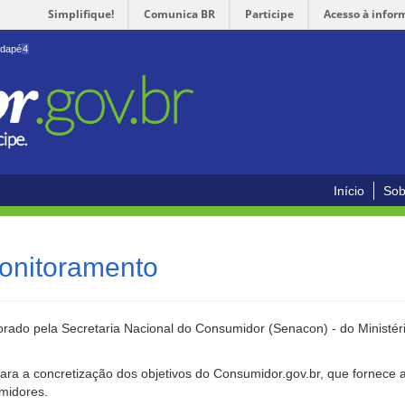
Simplifique!
Comunica BR
Participe
Acesso à infor
odapé
4
Início
Sob
onitoramento
rado pela Secretaria Nacional do Consumidor (Senacon) - do Ministéri
ara a concretização dos objetivos do Consumidor.gov.br, que fornece 
umidores.