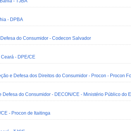
 Bahia - TJBA
ahia - DPBA
 e Defesa do Consumidor - Codecon Salvador
o Ceará - DPE/CE
ção e Defesa dos Direitos do Consumidor - Procon - Procon Fo
 e Defesa do Consumidor - DECON/CE - Ministério Público do
/CE - Procon de Itaitinga