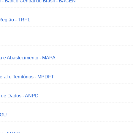
 - Banco Central do Brasil - BACEN
 Região - TRF1
ria e Abastecimento - MAPA
deral e Territórios - MPDFT
o de Dados - ANPD
 CGU