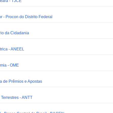
Ceará - TJCE
r - Procon do Distrito Federal
ério da Cidadania
trica - ANEEL
omia - OME
ia de Prêmios e Apostas
 Terrestres - ANTT