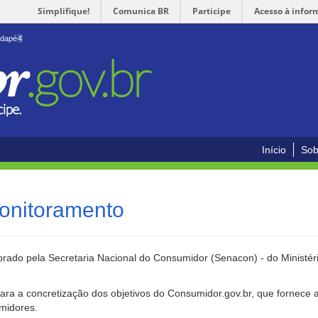
Simplifique!
Comunica BR
Participe
Acesso à infor
odapé
4
Início
Sob
onitoramento
rado pela Secretaria Nacional do Consumidor (Senacon) - do Ministéri
ara a concretização dos objetivos do Consumidor.gov.br, que fornece 
umidores.