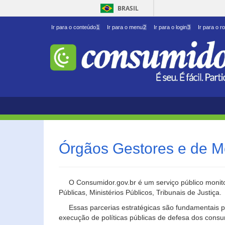
BRASIL
Ir para o conteúdo
1
Ir para o menu
2
Ir para o login
3
Ir para o r
Órgãos Gestores e de M
O Consumidor.gov.br é um serviço público monito
Públicas, Ministérios Públicos, Tribunais de Justiça.
Essas parcerias estratégicas são fundamentais p
execução de políticas públicas de defesa dos cons