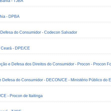
 Bahia - TJBA
ahia - DPBA
 e Defesa do Consumidor - Codecon Salvador
o Ceará - DPE/CE
ção e Defesa dos Direitos do Consumidor - Procon - Procon Fo
 e Defesa do Consumidor - DECON/CE - Ministério Público do
/CE - Procon de Itaitinga