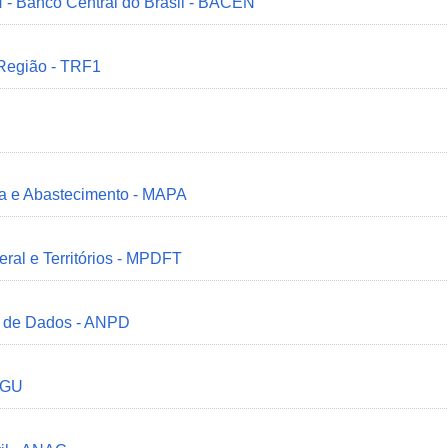
 - Banco Central do Brasil - BACEN
 Região - TRF1
ria e Abastecimento - MAPA
deral e Territórios - MPDFT
o de Dados - ANPD
 CGU