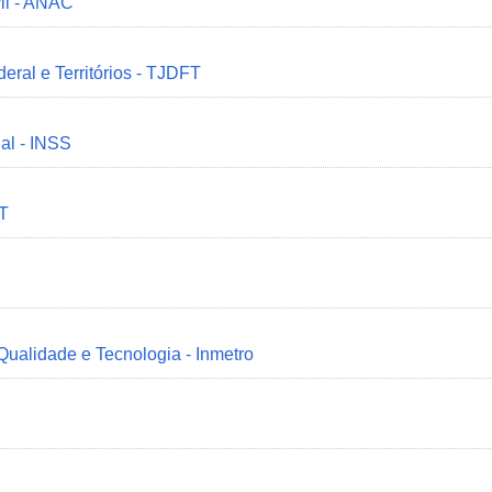
il - ANAC
deral e Territórios - TJDFT
ial - INSS
MT
 Qualidade e Tecnologia - Inmetro