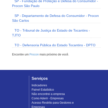
SP - Fundação de Proteção e Defesa do Consumidor -
Procon São Paulo
SP - Departamento de Defesa do Consumidor - Procon
São Carlos
TO - Tribunal de Justiça do Estado de Tocantins -
TJTO
TO - Defensoria Pública do Estado Tocantins - DPTO
Encontre um
Procon
mais próximo de você.
Serviços
Indicadores
Painel Estatístico
Não encontrei a empresa
Como Aderir - Empresas
Acesso Restrito para Gestores e
Empresas