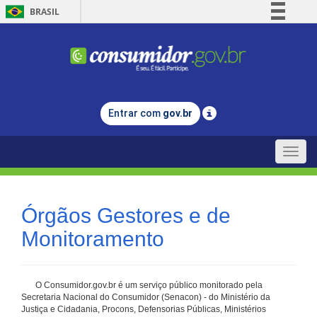
BRASIL
Simplifique!
Comunica BR
Participe
Acesso à informação
Entrar com
gov.br
Legislação
Canais
Toggle
naviga
Órgãos Gestores e de
Monitoramento
O Consumidor.gov.br é um serviço público monitorado pela
Secretaria Nacional do Consumidor (Senacon) - do Ministério da
Justiça e Cidadania, Procons, Defensorias Públicas, Ministérios