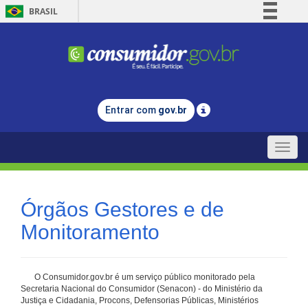
BRASIL
Simplifique!
Comunica BR
Participe
Acesso à informação
Entrar com
gov.br
Legislação
Canais
Toggle
naviga
Órgãos Gestores e de
Monitoramento
O Consumidor.gov.br é um serviço público monitorado pela
Secretaria Nacional do Consumidor (Senacon) - do Ministério da
Justiça e Cidadania, Procons, Defensorias Públicas, Ministérios