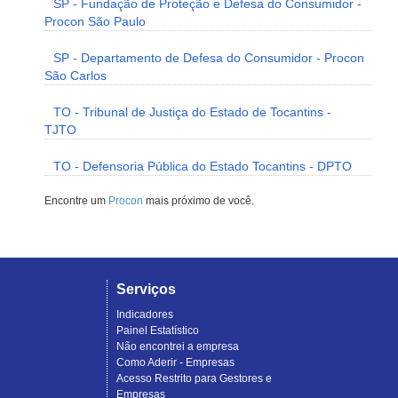
SP - Fundação de Proteção e Defesa do Consumidor -
Procon São Paulo
SP - Departamento de Defesa do Consumidor - Procon
São Carlos
TO - Tribunal de Justiça do Estado de Tocantins -
TJTO
TO - Defensoria Pública do Estado Tocantins - DPTO
Encontre um
Procon
mais próximo de você.
Serviços
Indicadores
Painel Estatístico
Não encontrei a empresa
Como Aderir - Empresas
Acesso Restrito para Gestores e
Empresas