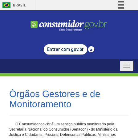
BRASIL
Simplifique!
Comunica BR
Participe
Acesso à informação
Entrar com
gov.br
Legislação
Canais
Toggle
naviga
Órgãos Gestores e de
Monitoramento
O Consumidor.gov.br é um serviço público monitorado pela
Secretaria Nacional do Consumidor (Senacon) - do Ministério da
Justiça e Cidadania, Procons, Defensorias Públicas, Ministérios