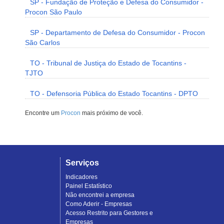
SP - Fundação de Proteção e Defesa do Consumidor -
Procon São Paulo
SP - Departamento de Defesa do Consumidor - Procon
São Carlos
TO - Tribunal de Justiça do Estado de Tocantins -
TJTO
TO - Defensoria Pública do Estado Tocantins - DPTO
Encontre um
Procon
mais próximo de você.
Serviços
Indicadores
Painel Estatístico
Não encontrei a empresa
Como Aderir - Empresas
Acesso Restrito para Gestores e
Empresas