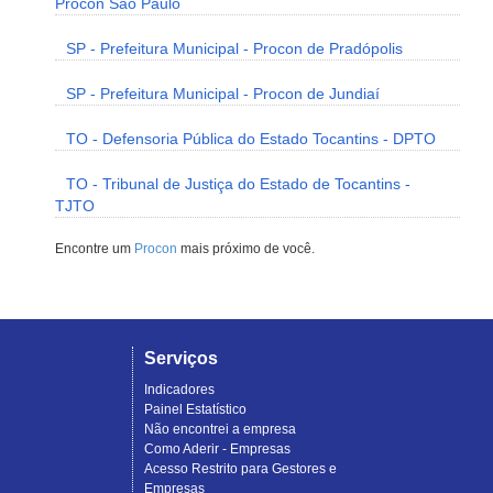
Procon São Paulo
SP - Prefeitura Municipal - Procon de Pradópolis
SP - Prefeitura Municipal - Procon de Jundiaí
TO - Defensoria Pública do Estado Tocantins - DPTO
TO - Tribunal de Justiça do Estado de Tocantins -
TJTO
Encontre um
Procon
mais próximo de você.
Serviços
Indicadores
Painel Estatístico
Não encontrei a empresa
Como Aderir - Empresas
Acesso Restrito para Gestores e
Empresas