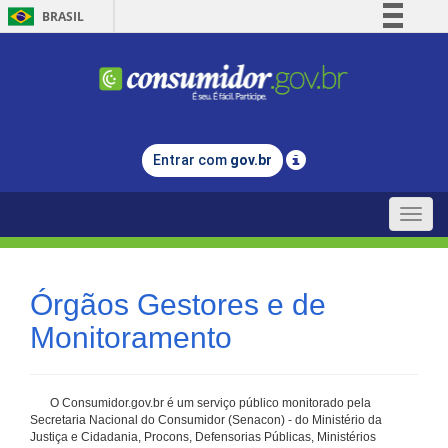
BRASIL
Simplifique!
Comunica BR
Participe
Acesso à informação
Entrar com
gov.br
Legislação
Canais
Toggle
naviga
Órgãos Gestores e de
Monitoramento
O Consumidor.gov.br é um serviço público monitorado pela
Secretaria Nacional do Consumidor (Senacon) - do Ministério da
Justiça e Cidadania, Procons, Defensorias Públicas, Ministérios