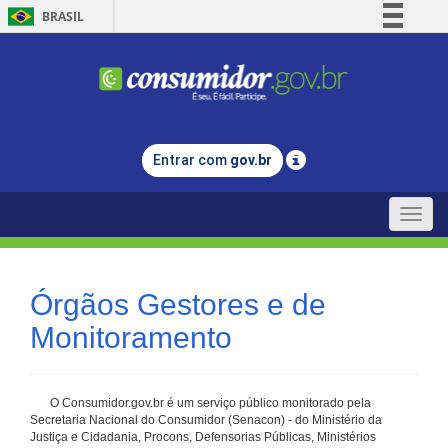
BRASIL
Simplifique!
Comunica BR
Participe
Acesso à informação
Entrar com
gov.br
Legislação
Canais
Toggle
naviga
Órgãos Gestores e de
Monitoramento
O Consumidor.gov.br é um serviço público monitorado pela
Secretaria Nacional do Consumidor (Senacon) - do Ministério da
Justiça e Cidadania, Procons, Defensorias Públicas, Ministérios