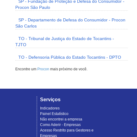
SP - Fundação de Proteção e Defesa do Consumidor -
Procon São Paulo
SP - Departamento de Defesa do Consumidor - Procon
São Carlos
TO - Tribunal de Justiça do Estado de Tocantins -
TJTO
TO - Defensoria Pública do Estado Tocantins - DPTO
Encontre um
Procon
mais próximo de você.
Serviços
Indicadores
Painel Estatístico
Não encontrei a empresa
Como Aderir - Empresas
Acesso Restrito para Gestores e
Empresas