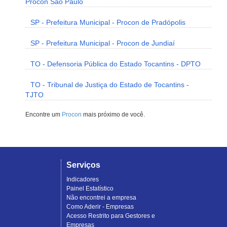
Procon São Paulo
SP - Prefeitura Municipal - Procon de Pradópolis
SP - Prefeitura Municipal - Procon de Jundiaí
TO - Defensoria Pública do Estado Tocantins - DPTO
TO - Tribunal de Justiça do Estado de Tocantins -
TJTO
Encontre um
Procon
mais próximo de você.
Serviços
Indicadores
Painel Estatístico
Não encontrei a empresa
Como Aderir - Empresas
Acesso Restrito para Gestores e
Empresas