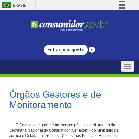
BRASIL
Simplifique!
Comunica BR
Participe
Acesso à informação
Entrar com
gov.br
Legislação
Canais
Toggle
naviga
Órgãos Gestores e de
Monitoramento
O Consumidor.gov.br é um serviço público monitorado pela
Secretaria Nacional do Consumidor (Senacon) - do Ministério da
Justiça e Cidadania, Procons, Defensorias Públicas, Ministérios