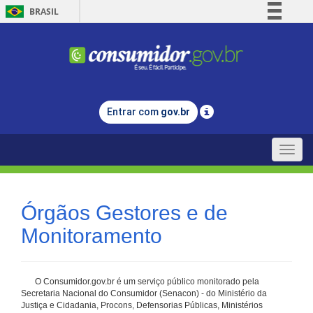
BRASIL
Simplifique!
Comunica BR
Participe
Acesso à informação
Entrar com
gov.br
Legislação
Canais
Toggle
naviga
Órgãos Gestores e de
Monitoramento
O Consumidor.gov.br é um serviço público monitorado pela
Secretaria Nacional do Consumidor (Senacon) - do Ministério da
Justiça e Cidadania, Procons, Defensorias Públicas, Ministérios