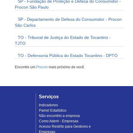
SP - Fundação de Proteção e Defesa do Consumidor -
Procon São Paulo
SP - Departamento de Defesa do Consumidor - Procon
São Carlos
TO - Tribunal de Justiça do Estado de Tocantins -
TJTO
TO - Defensoria Pública do Estado Tocantins - DPTO
Encontre um
Procon
mais próximo de você.
Serviços
Indicadores
Painel Estatístico
Não encontrei a empresa
Como Aderir - Empresas
Acesso Restrito para Gestores e
Empresas