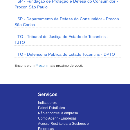
SP - Fundação de Proteção e Defesa do Consumidor -
Procon São Paulo
SP - Departamento de Defesa do Consumidor - Procon
São Carlos
TO - Tribunal de Justiça do Estado de Tocantins -
TJTO
TO - Defensoria Pública do Estado Tocantins - DPTO
Encontre um
Procon
mais próximo de você.
Serviços
Indicadores
Painel Estatístico
Não encontrei a empresa
Como Aderir - Empresas
Acesso Restrito para Gestores e
Empresas