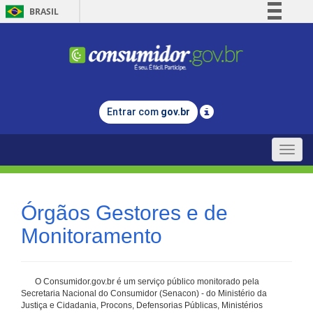
BRASIL
Simplifique!
Comunica BR
Participe
Acesso à informação
Entrar com
gov.br
Legislação
Canais
Toggle
naviga
Órgãos Gestores e de
Monitoramento
O Consumidor.gov.br é um serviço público monitorado pela
Secretaria Nacional do Consumidor (Senacon) - do Ministério da
Justiça e Cidadania, Procons, Defensorias Públicas, Ministérios