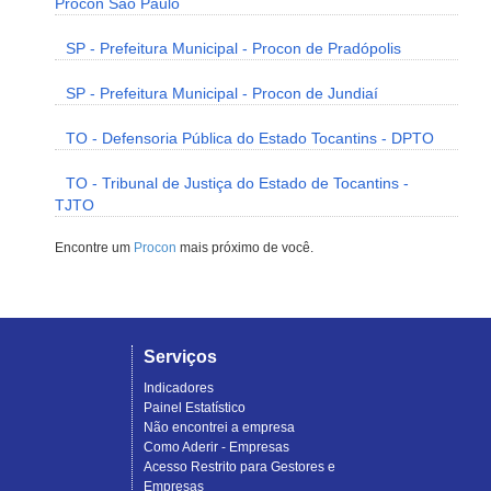
Procon São Paulo
SP - Prefeitura Municipal - Procon de Pradópolis
SP - Prefeitura Municipal - Procon de Jundiaí
TO - Defensoria Pública do Estado Tocantins - DPTO
TO - Tribunal de Justiça do Estado de Tocantins -
TJTO
Encontre um
Procon
mais próximo de você.
Serviços
Indicadores
Painel Estatístico
Não encontrei a empresa
Como Aderir - Empresas
Acesso Restrito para Gestores e
Empresas