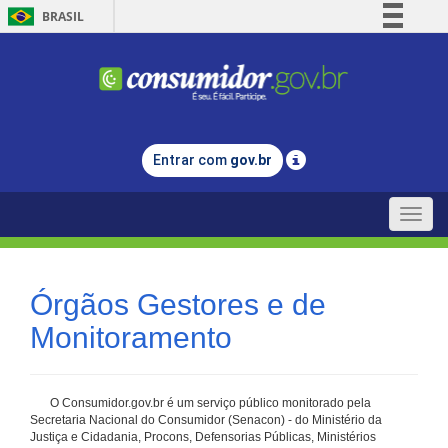
BRASIL
Simplifique!
Comunica BR
Participe
Acesso à informação
Entrar com
gov.br
Legislação
Canais
Toggle
naviga
Órgãos Gestores e de
Monitoramento
O Consumidor.gov.br é um serviço público monitorado pela
Secretaria Nacional do Consumidor (Senacon) - do Ministério da
Justiça e Cidadania, Procons, Defensorias Públicas, Ministérios