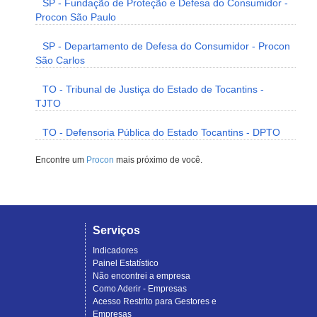
SP - Fundação de Proteção e Defesa do Consumidor -
Procon São Paulo
SP - Departamento de Defesa do Consumidor - Procon
São Carlos
TO - Tribunal de Justiça do Estado de Tocantins -
TJTO
TO - Defensoria Pública do Estado Tocantins - DPTO
Encontre um
Procon
mais próximo de você.
Serviços
Indicadores
Painel Estatístico
Não encontrei a empresa
Como Aderir - Empresas
Acesso Restrito para Gestores e
Empresas