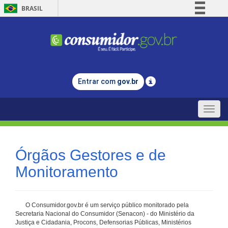
BRASIL
Simplifique!
Comunica BR
Participe
Acesso à informação
Entrar com
gov.br
Legislação
Canais
Toggle
naviga
Órgãos Gestores e de
Monitoramento
O Consumidor.gov.br é um serviço público monitorado pela
Secretaria Nacional do Consumidor (Senacon) - do Ministério da
Justiça e Cidadania, Procons, Defensorias Públicas, Ministérios