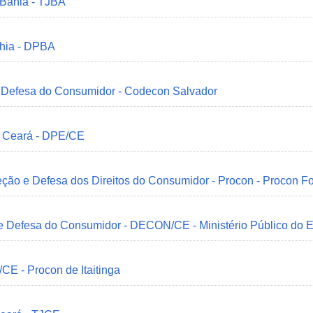
 Bahia - TJBA
ahia - DPBA
 e Defesa do Consumidor - Codecon Salvador
o Ceará - DPE/CE
ção e Defesa dos Direitos do Consumidor - Procon - Procon Fo
 e Defesa do Consumidor - DECON/CE - Ministério Público do
/CE - Procon de Itaitinga