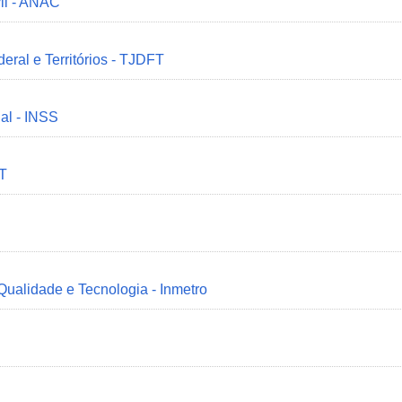
il - ANAC
deral e Territórios - TJDFT
ial - INSS
MT
 Qualidade e Tecnologia - Inmetro