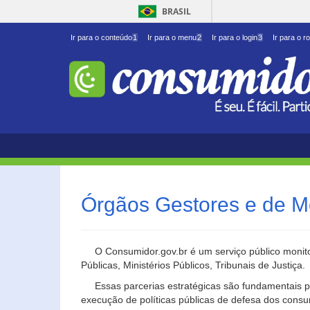
BRASIL
Ir para o conteúdo
1
Ir para o menu
2
Ir para o login
3
Ir para o r
Órgãos Gestores e de M
O Consumidor.gov.br é um serviço público monito
Públicas, Ministérios Públicos, Tribunais de Justiça.
Essas parcerias estratégicas são fundamentais p
execução de políticas públicas de defesa dos cons