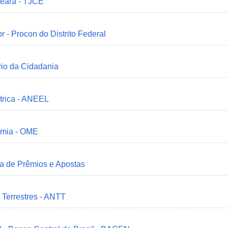
Ceará - TJCE
r - Procon do Distrito Federal
ério da Cidadania
trica - ANEEL
omia - OME
ia de Prêmios e Apostas
 Terrestres - ANTT