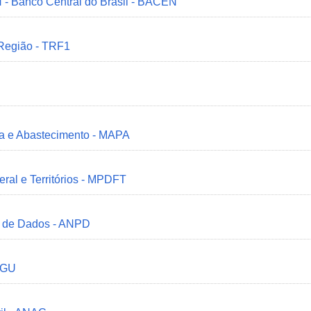
 - Banco Central do Brasil - BACEN
 Região - TRF1
ria e Abastecimento - MAPA
deral e Territórios - MPDFT
o de Dados - ANPD
 CGU