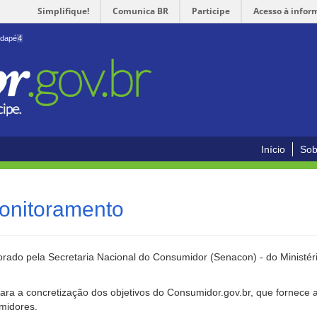
Simplifique!
Comunica BR
Participe
Acesso à infor
odapé
4
Início
Sob
onitoramento
rado pela Secretaria Nacional do Consumidor (Senacon) - do Ministéri
ara a concretização dos objetivos do Consumidor.gov.br, que fornece 
umidores.