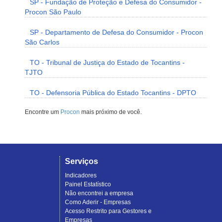
SP - Fundação de Proteção e Defesa do Consumidor -
Procon São Paulo
SP - Departamento de Defesa do Consumidor - Procon
São Carlos
TO - Tribunal de Justiça do Estado de Tocantins -
TJTO
TO - Defensoria Pública do Estado Tocantins - DPTO
Encontre um
Procon
mais próximo de você.
Serviços
Indicadores
Painel Estatístico
Não encontrei a empresa
Como Aderir - Empresas
Acesso Restrito para Gestores e
Empresas