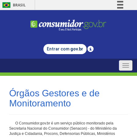
BRASIL
Simplifique!
Comunica BR
Participe
Acesso à informação
Entrar com
gov.br
Legislação
Canais
Toggle
naviga
Órgãos Gestores e de
Monitoramento
O Consumidor.gov.br é um serviço público monitorado pela
Secretaria Nacional do Consumidor (Senacon) - do Ministério da
Justiça e Cidadania, Procons, Defensorias Públicas, Ministérios