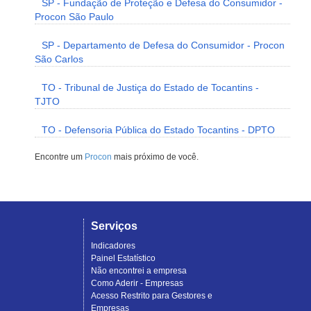
SP - Fundação de Proteção e Defesa do Consumidor -
Procon São Paulo
SP - Departamento de Defesa do Consumidor - Procon
São Carlos
TO - Tribunal de Justiça do Estado de Tocantins -
TJTO
TO - Defensoria Pública do Estado Tocantins - DPTO
Encontre um
Procon
mais próximo de você.
Serviços
Indicadores
Painel Estatístico
Não encontrei a empresa
Como Aderir - Empresas
Acesso Restrito para Gestores e
Empresas