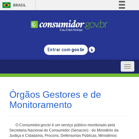
BRASIL
Simplifique!
Comunica BR
Participe
Acesso à informação
Entrar com
gov.br
Legislação
Canais
Toggle
naviga
Órgãos Gestores e de
Monitoramento
O Consumidor.gov.br é um serviço público monitorado pela
Secretaria Nacional do Consumidor (Senacon) - do Ministério da
Justiça e Cidadania, Procons, Defensorias Públicas, Ministérios