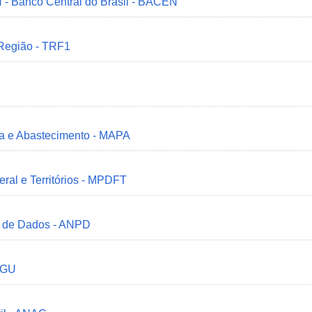
 - Banco Central do Brasil - BACEN
 Região - TRF1
ria e Abastecimento - MAPA
deral e Territórios - MPDFT
o de Dados - ANPD
 CGU