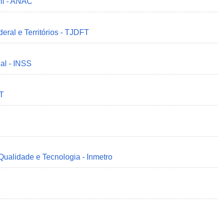
il - ANAC
deral e Territórios - TJDFT
ial - INSS
MT
 Qualidade e Tecnologia - Inmetro