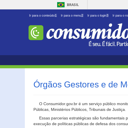
BRASIL
Ir para o conteúdo
1
Ir para o menu
2
Ir para o login
3
Ir para o r
Órgãos Gestores e de M
O Consumidor.gov.br é um serviço público monito
Públicas, Ministérios Públicos, Tribunais de Justiça.
Essas parcerias estratégicas são fundamentais p
execução de políticas públicas de defesa dos cons